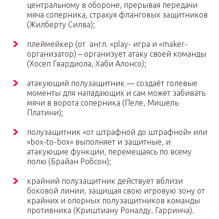
центральному в обороне, прерывая передачи
мяча соперника, страхуя фланговых защитников
(Жилберту Силва);
плеймейкер (от англ. «play- игра и «maker-
организатор) – организует атаку своей команды
(Хосеп Гвардиола, Хаби Алонсо);
атакующий полузащитник — создаёт голевые
моменты для нападающих и сам может забивать
мячи в ворота соперника (Пеле, Мишель
Платини);
полузащитник «от штрафной до штрафной» или
«box-to-box» выполняет и защитные, и
атакующие функции, перемещаясь по всему
полю (Брайан Робсон);
крайний полузащитник действует вблизи
боковой линии, защищая свою игровую зону от
крайних и опорных полузащитников команды
противника (Криштиану Роналду, Гарринча).