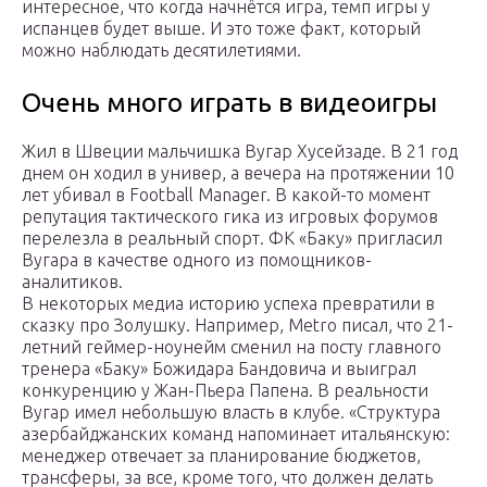
интересное, что когда начнётся игра, темп игры у
испанцев будет выше. И это тоже факт, который
можно наблюдать десятилетиями.
Очень много играть в видеоигры
Жил в Швеции мальчишка Вугар Хусейзаде. В 21 год
днем он ходил в универ, а вечера на протяжении 10
лет убивал в Football Manager. В какой-то момент
репутация тактического гика из игровых форумов
перелезла в реальный спорт. ФК «Баку» пригласил
Вугара в качестве одного из помощников-
аналитиков.
В некоторых медиа историю успеха превратили в
сказку про Золушку. Например, Metro писал, что 21-
летний геймер-ноунейм сменил на посту главного
тренера «Баку» Божидара Бандовича и выиграл
конкуренцию у Жан-Пьера Папена. В реальности
Вугар имел небольшую власть в клубе. «Структура
азербайджанских команд напоминает итальянскую:
менеджер отвечает за планирование бюджетов,
трансферы, за все, кроме того, что должен делать