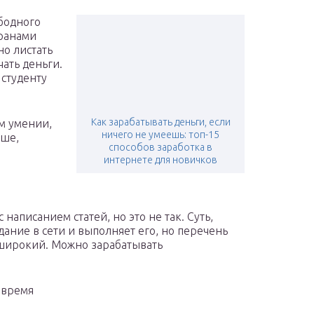
бодного
кранами
но листать
чать деньги.
 студенту
Как зарабатывать деньги, если
м умении,
ничего не умеешь: топ-15
ьше,
способов заработка в
интернете для новичков
написанием статей, но это не так. Суть,
дание в сети и выполняет его, но перечень
ь широкий. Можно зарабатывать
 время