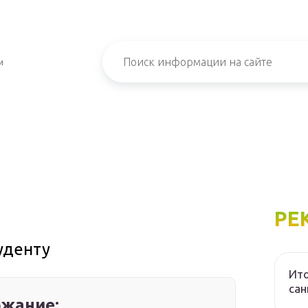
и
РЕ
уденту
Ито
са
жание: