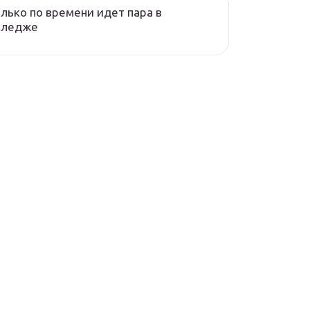
лько по времени идет пара в
лледже