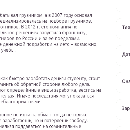
атывал грузчиком, а в 2007 году основал
пециализировалась на подборе грузчиков,
тников. В 2012 г. его компания по
Те
нальное решение» запустила франшизу,
тнеров по России и за ее пределами.
е денежной подработки на лето – возможно,
 учебы.
Дат
как быстро заработать деньги студенту, стоит
Онл
омнить об обратной стороне любого дела.
ют определённые виды заработка, вестись на
нельзя. Иначе последствия могут оказаться
неблагоприятными.
Зар
авное не идти на обман, тогда не только
е заработаешь, но и потеряешь свободу.
нельзя поддаваться на сомнительные