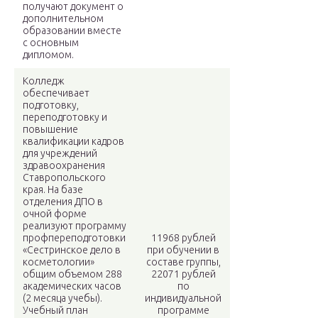
получают документ о
дополнительном
образовании вместе
с основным
дипломом.
Колледж
обеспечивает
подготовку,
переподготовку и
повышение
квалификации кадров
для учреждений
здравоохранения
Ставропольского
края. На базе
отделения ДПО в
очной форме
реализуют программу
профпереподготовки
11968 рублей
«Сестринское дело в
при обучении в
косметологии»
составе группы,
общим объемом 288
22071 рублей
академических часов
по
(2 месяца учебы).
индивидуальной
Учебный план
программе