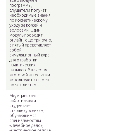
все 5 модулей
программы,
слушатели получат
необходимые знания
по косметическому
уходу за кожей и
волосами. Один
модуль проводят
онлайн, еще три очно,
а пятый представляет
собой
симуляционный курс
для отработки
практических
навыков. В качестве
итоговой аттестации
используют экзамен
по чек-листам.
Медицинским
работникам и
студентам-
старшекурсникам,
обучающимся
специальностям
«Лечебное дело»,
«Сестринское дело» и