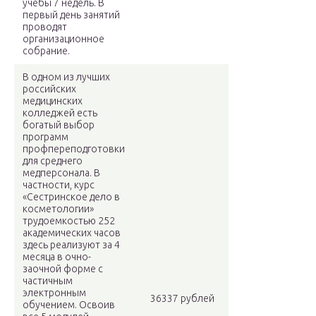
учебы 7 недель. В
первый день занятий
проводят
организационное
собрание.
В одном из лучших
российских
медицинских
колледжей есть
богатый выбор
программ
профпереподготовки
для среднего
медперсонала. В
частности, курс
«Сестринское дело в
косметологии»
трудоемкостью 252
академических часов
здесь реализуют за 4
месяца в очно-
заочной форме с
частичным
электронным
36337 рублей
обучением. Освоив