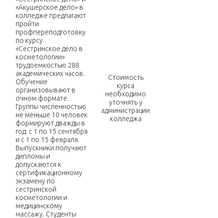
«Акушерское дело» в
колледже предлагают
пройти
профпереподготовку
по курсу
«Сестринское дело в
косметологии»
трудоемкостью 288
академических часов.
Стоимость
Обучение
курса
организовывают в
необходимо
очном формате.
уточнять у
Группы численностью
администрации
не меньше 10 человек
колледжа
формируют дважды в
год: с 1 по 15 сентября
и с 1 по 15 февраля.
Выпускники получают
дипломы и
допускаются к
сертификационному
экзамену по
сестринской
косметологии и
медицинскому
массажу. Студенты