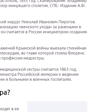
стополь, 1855 год. Сканирование: Владимир
зор минувшего столетия. СПб.: Издание А.Ф.
кий хирург Николай Иванович Пирогов.
низацию «женского ухода» за ранеными в
он считается в России инициатором создания
сражений Крымской войны выехала стихийная
лосердия, во главе которой стояла Флоренс
й профессии медсестры.
медицинской сестры считается 1863 год,
министра Российской империи о ведении
ми и больными в военных госпиталях.
ра?
ходят в ее