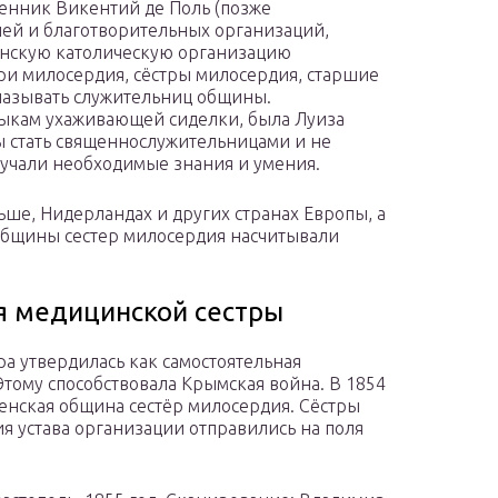
ященник Викентий де Поль (позже
ей и благотворительных организаций,
енскую католическую организацию
ри милосердия, сёстры милосердия, старшие
называть служительниц общины.
ыкам ухаживающей сиделки, была Луиза
 стать священнослужительницами и не
лучали необходимые знания и умения.
е, Нидерландах и других странах Европы, а
общины сестер милосердия насчитывали
я медицинской сестры
ра утвердилась как самостоятельная
тому способствовала Крымская война. В 1854
женская община сестёр милосердия. Сёстры
ия устава организации отправились на поля