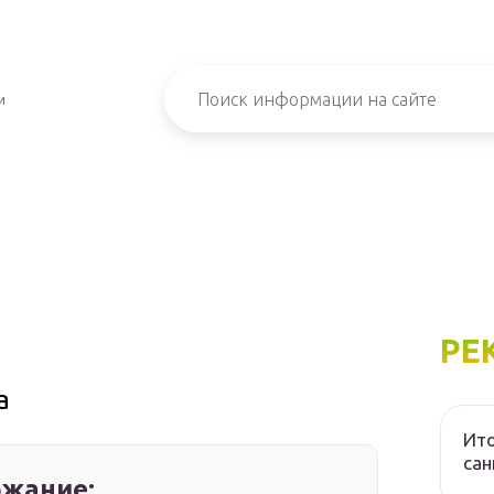
и
РЕ
а
Ито
са
жание: