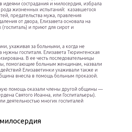
в идеями сострадания и милосердия, избрала
о рода жизненных испытаний: казавшегося
тей, предательства мужа, правления
аления от двора, Елизавета основала на
(госпиталь) и приют для сирот и
и, ухаживая за больными, а когда не
а нужны госпиталя. Елизавета Тюрингенская
низирована. В ее честь последовательницы
ны, помогающие больным женщинам, назвали
 действий Елизаветинки ухаживали также и
бщина внесла в помощь больным проказой.
мную помощь оказали члены другой общины —
рдена Святого Иоанна, или Госпитальеры).
ли деятельностью многих госпиталей
 милосердия