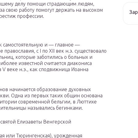
йшему делу помощи страдающим людям,
 за свою работу помогут держать на высоком
Зар
рестиж профессии.
ак самостоятельную и — главное —
равославия, c I по XII век н.э. существовало
ьниц, которые заботились о больных и
аиболее известной считается диакониса
V веке н.э., как сподвижница Иоанна
енов начинается образование духовных
кви. Одна из первых таких общин основана
итории современной бельгии, в Люттихе
ужительницы назывались бегинками.
 святой Елизаветы Венгерской
кая или Тюрингенская), урожденная