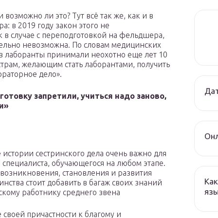
 возможно ли это? Тут всё так же, как и в
: в 2019 году закон этого не
к в случае с переподготовкой на фельдшера,
ительно невозможна. По словам медицинских
в лаборанты принимали неохотно еще лет 10
трам, желающим стать лаборантами, получить
ораторное дело».
Дат
отовку запретили, учиться надо заново,
и»
Онл
 истории сестринского дела очень важно для
 специалиста, обучающегося на любом этапе.
возникновения, становления и развития
Как
инства стоит добавить в багаж своих знаний
язы
кому работнику среднего звена
 своей причастности к благому и