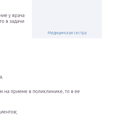
ние у врача
то в задачи
Медицинская сестра
а.
м на приеме в поликлинике, то в ее
иентов;