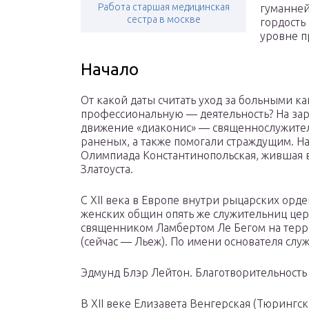
Работа старшая медицинская
гуманне
сестра в москве
гордость
уровне п
Начало
От какой даты считать уход за больными к
профессиональную — деятельность? На заре п
движение «диаконис» — священнослужител
раненых, а также помогали страждущим. Н
Олимпиада Константинопольская, жившая в 
Златоуста.
С XII века в Европе внутри рыцарских орд
женских общин опять же служительниц цер
священником Ламбертом Ле Бегом на терр
(сейчас — Льеж). По имени основателя сл
Эдмунд Блэр Лейтон. Благотворительность
В XII веке Елизавета Венгерская (Тюрингс