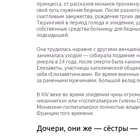
принцесса, от рассказов монахов проникну
свой путь служения бедным. После разног
счастливым замужества, рождения троих де
Тюрингией в период голода и эпидемии, уд
собственные средства больницу для бедных 
подкидышей.
Она трудилась наравне с другими женщинам
занималась уходом — собирала подаяние н
умерла в 24 года, после смерти была кано
Елизаветы, участницы католической общи
себя «Елизаветинками». Во время военных
за ранеными мужчинами. Большой вклад о
В XIV веке во время эпидемии чумы огро
«иоаннитки» или «госпитальерки» (члены О
Монахини-госпитальерки полностью владе
Франции того времени.
Дочери, они же — сёстры —