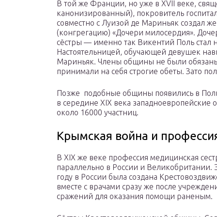
В той же Франции, но уже в XVII веке, св
канонизированный), покровитель госпитал
совместно с Луизой де Мариньяк создал ж
(конгрегацию) «Дочери милосердия». Доче
сёстры — именно так Викентий Поль стал 
Настоятельницей, обучающей девушек нав
Мариньяк. Члены общины не были обязаны
принимали на себя строгие обеты. Зато по
Позже подобные общины появились в Польш
в середине XIX века западноевропейские 
около 16000 участниц.
Крымская война и професси
В XIX же веке профессия медицинская сест
параллельно в России и Великобритании. Э
году в России была создана Крестовоздви
вместе с врачами сразу же после учрежден
сражений для оказания помощи раненым.