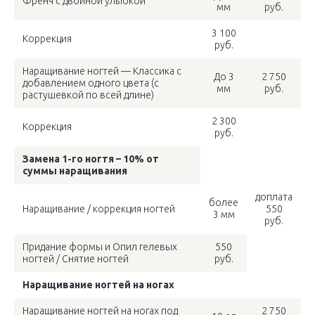
Френч с двойной улыбкой
мм
руб.
3 100
Коррекция
руб.
Наращивание ногтей — Классика с
До 3
2 750
добавлением одного цвета (с
мм
руб.
растушевкой по всей длине)
2 300
Коррекция
руб.
Замена 1-го ногтя – 10% от
суммы наращивания
доплата
более
Наращивание / коррекция ногтей
550
3 мм
руб.
Придание формы и Опил гелевых
550
ногтей / Снятие ногтей
руб.
Наращивание ногтей на ногах
Наращивание ногтей на ногах под
2 750