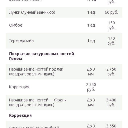
руб.
Лунки (лунный маникюр)
1 ед
60 руб.
150
Омбре
1 ед
руб.
170
Термодизайн
1 ед
руб.
Покрытие натуральных ногтей
Гелем
Наращивание ногтей под лак
До 3
2 750
(квадрат, овал, миндаль)
мм
руб.
2 550
Коррекция
руб.
Наращивание ногтей — Френч
До 3
3 400
(квадрат, овал, миндаль)
мм
руб.
Коррекция
До 3
3 550