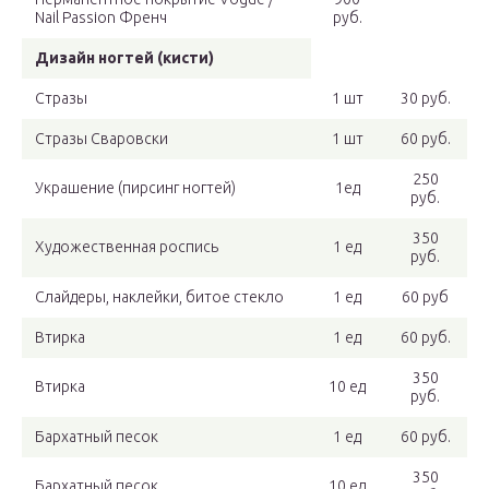
Nail Passion Френч
руб.
Дизайн ногтей (кисти)
Стразы
1 шт
30 руб.
Стразы Сваровски
1 шт
60 руб.
250
Украшение (пирсинг ногтей)
1ед
руб.
350
Художественная роспись
1 ед
руб.
Слайдеры, наклейки, битое стекло
1 ед
60 руб
Втирка
1 ед
60 руб.
350
Втирка
10 ед
руб.
Бархатный песок
1 ед
60 руб.
350
Бархатный песок
10 ед