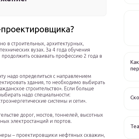
а-проектировщика?
о в строительных, архитектурных,
ехнических вузах. За 4 года обучения
 продолжить осваивать профессию 2 года в
Как
пер
ту надо определиться с направлением
ектировать здания, то необходимо выбирать
ажданское строительство». Если больше
выбирать надо специальности:
Ско
троэнергетические системы и сети».
льстве дорог, мостов, тоннелей, высотных
мных электростанций и портов.
Те
неры – проектировщики нефтяных скважин,