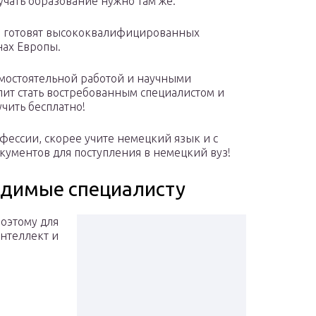
учать образование нужно там же.
и готовят высококвалифицированных
нах Европы.
мостоятельной работой и научными
ит стать востребованным специалистом и
чить бесплатно!
офессии, скорее учите немецкий язык и с
кументов для поступления в немецкий вуз!
одимые специалисту
оэтому для
нтеллект и