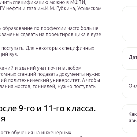
учить спецификацию можно в МФТИ,
ГУ нефти и газа им.И.М. Губкина, Уфимском
 образование по профессии часто больше
кзамены сдавать на проектировщика в вузе
о поступать. Для некоторых специфичных
ий вуз.
Дат
ений и зданий учат почти в любом
томных станций подавать документы нужно
ий политехнический университет. А чтобы
Онл
ания мостов, тоннелей, нужно поступать
ле 9-го и 11-го класса.
Как
ся
язы
ость обучения на инженерных