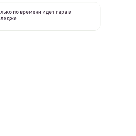
лько по времени идет пара в
лледже