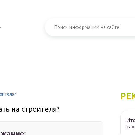
и
РЕ
роителя?
ть на строителя?
Ито
са
жание: