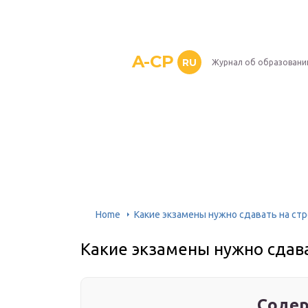
A-CP
RU
Журнал об образовани
Home
Какие экзамены нужно сдавать на ст
Какие экзамены нужно сдава
Содер