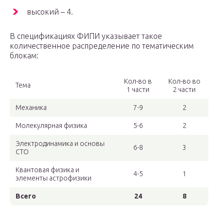
высокий – 4.
В спецификациях ФИПИ указывает такое
количественное распределение по тематическим
блокам:
Кол-во в
Кол-во во
Тема
1 части
2 части
Механика
7-9
2
Молекулярная физика
5-6
2
Электродинамика и основы
6-8
3
СТО
Квантовая физика и
4-5
1
элементы астрофизики
Всего
24
8