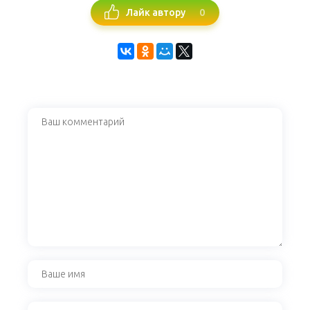
0
Лайк автору