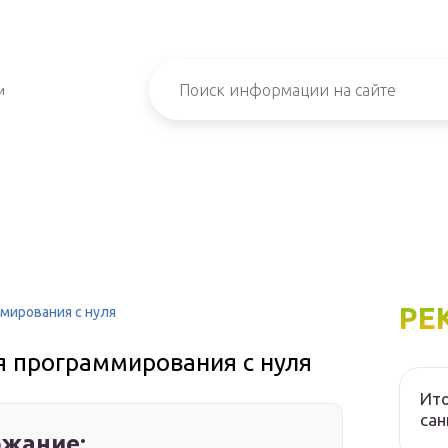
и
РЕ
мирования с нуля
я программирования с нуля
Ито
са
жание: