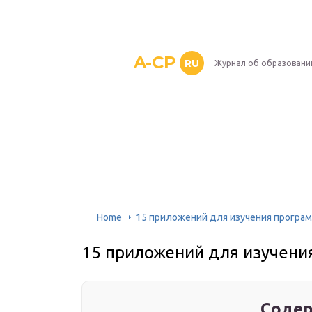
A-CP
RU
Журнал об образовани
Home
15 приложений для изучения програм
15 приложений для изучени
Содер