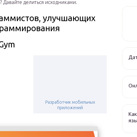
? Давайте делиться исходниками.
раммистов, улучшающих
граммирования
Gym
Дат
Онл
Разработчик мобильных
приложений
Как
язы