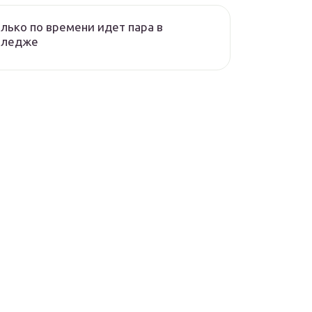
лько по времени идет пара в
лледже