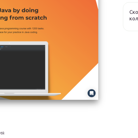
Ско
ко
ия