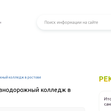
и
РЕ
жный колледж в ростове
езнодорожный колледж в
Ито
са