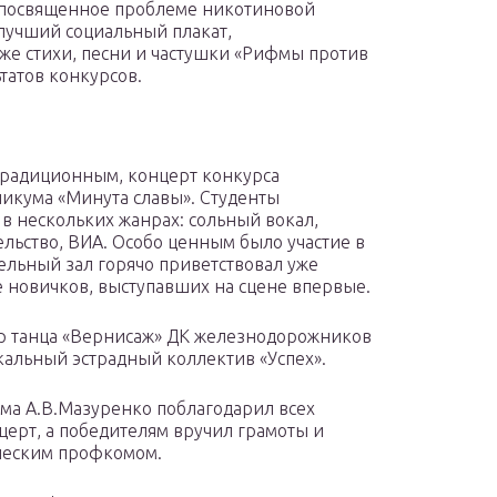
, посвященное проблеме никотиновой
 лучший социальный плакат,
кже стихи, песни и частушки «Рифмы против
татов конкурсов.
традиционным, концерт конкурса
никума «Минута славы». Студенты
в нескольких жанрах: сольный вокал,
льство, ВИА. Особо ценным было участие в
ельный зал горячо приветствовал уже
е новичков, выступавших на сцене впервые.
атр танца «Вернисаж» ДК железнодорожников
кальный эстрадный коллектив «Успех».
ума А.В.Мазуренко поблагодарил всех
церт, а победителям вручил грамоты и
ческим профкомом.