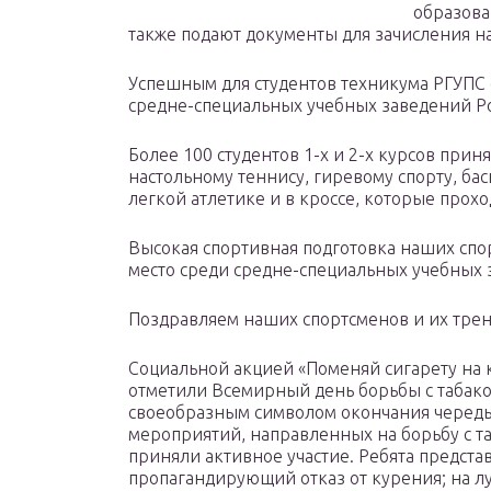
образова
также подают документы для зачисления на
Успешным для студентов техникума РГУПС с
средне-специальных учебных заведений Ро
Более 100 студентов 1-х и 2-х курсов прин
настольному теннису, гиревому спорту, ба
легкой атлетике и в кроссе, которые прохо
Высокая спортивная подготовка наших спо
место среди средне-специальных учебных з
Поздравляем наших спортсменов и их трен
Социальной акцией «Поменяй сигарету на 
отметили Всемирный день борьбы с табако
своеобразным символом окончания череды
мероприятий, направленных на борьбу с т
приняли активное участие. Ребята предста
пропагандирующий отказ от курения; на 