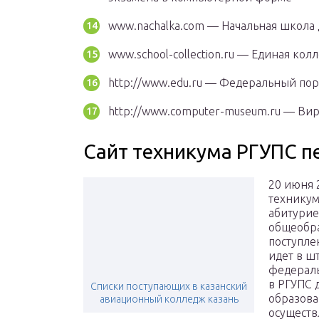
www.nachalka.com — Начальная школа 
www.school-collection.ru — Единая к
http://www.edu.ru — Федеральный пор
http://www.computer-museum.ru — В
Сайт техникума РГУПС п
20 июня 
техникум
абитурие
общеобра
поступле
идет в ш
федерал
в РГУПС 
Списки поступающих в казанский
образова
авиационный колледж казань
осуществ