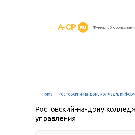
A-CP
RU
Журнал об образовани
Home
Ростовский-на-дону колледж информ
Ростовский-на-дону коллед
управления