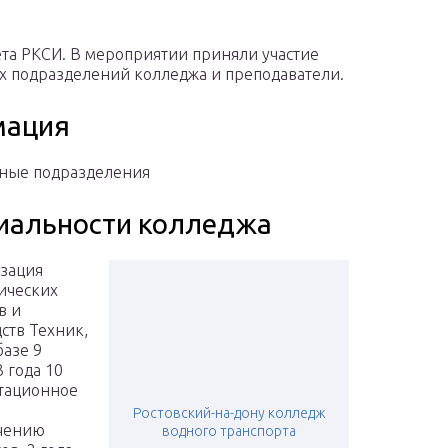
ета РКСИ. В мероприятии приняли участие
х подразделений колледжа и преподаватели.
мация
ные подразделения
иальности колледжа
зация
ических
в и
ств Техник,
базе 9
3 года 10
нтационное
Ростовский-на-дону колледж
ечению
водного транспорта