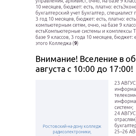
управления, архивист, очно, на базе 9 класс
10 месяцев, бюджет: есть, платно: естьЭко
бухгалтерский учет Бухгалтер, специалист 
3 год 10 месяцев, бюджет: есть, платно: е
компьютерным сетям, очно, на базе 9 классо
естьКомпьютерные системы и комплексы Т
базе 9 классов, 3 года 10 месяцев, бюджет: 
этого Колледжа (
9
)
Внимание! Вселение в общ
августа с 10:00 до 17:00!
23 АВГУС
информа
телекомм
информа
систем»;
24 АВГУС
отраслям
бухгалтер
Ростовский-на-дону колледж
25–26 АВ
радиоэлектроники,