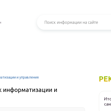
и
РЕ
атизации и управления
ж информатизации и
Ито
са