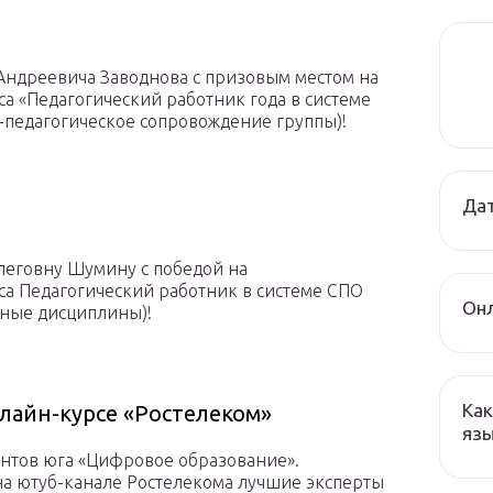
Андреевича Заводнова с призовым местом на
а «Педагогический работник года в системе
-педагогическое сопровождение группы)!
Дат
леговну Шумину с победой на
са Педагогический работник в системе СПО
Онл
ные дисциплины)!
Как
лайн-курсе «Ростелеком»
язы
дентов юга «Цифровое образование».
а ютуб-канале Ростелекома лучшие эксперты