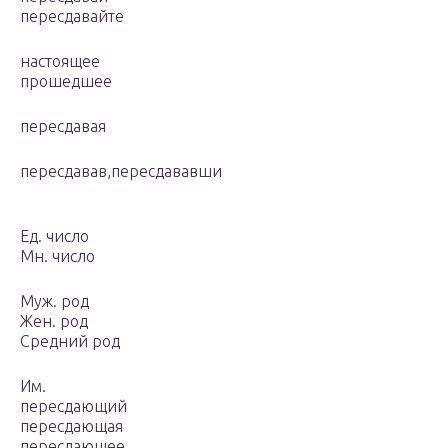
пересдавайте
настоящее
прошедшее
пересдавая
пересдавав,пересдававши
Ед. число
Мн. число
Муж. род
Жен. род
Средний род
Им.
пересдающий
пересдающая
пересдающее