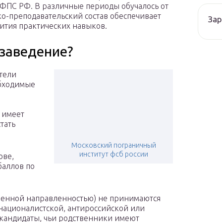
 ФПС РФ. В различные периоды обучалось от
о-преподавательский состав обеспечивает
Зар
ития практических навыков.
 заведение?
тели
обходимые
 имеет
тать
Московский пограничный
институт фсб россии
ове,
баллов по
военной направленностью) не принимаются
националистской, антироссийской или
 кандидаты, чьи родственники имеют