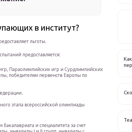
упающих в институт?
едоставляет льготы.
спытаний предоставляется:
Как
пер
игр, Параолимпийских игр и Сурдлимпийских
пы, победителям первенств Европы по
Ско
едерации.
ного этапа всероссийской олимпиады
Те
 бакалавриата и специалитета за счет
, инвалиды I и II групп, инвалиды с