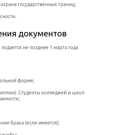
 охрана государственных границ;
сности.
ения документов
подается не позднее 1 марта года
вольной форме;
 диплом). Студенты колледжей и школ
аемости;
ии брака (если имеется);
/службы;