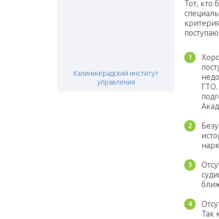
Тот, кто 
специаль
критерия
поступа
Хоро
пост
Калининградский институт
недо
управления
ГТО.
подг
Ака
Безу
исто
нарк
Отсу
суди
бли
Отсу
Так 