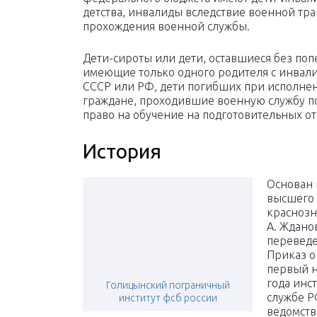
детства, инвалиды вследствие военной тр
прохождения военной службы.
Дети-сироты или дети, оставшиеся без поп
имеющие только одного родителя с инвали
СССР или РФ, дети погибших при исполне
граждане, проходившие военную службу по
право на обучение на подготовительных от
История
Основан 
высшего
краснозн
А. Ждано
переведе
Приказ о
первый н
года инс
Голицынский пограничный
службе Р
институт фсб россии
ведомств