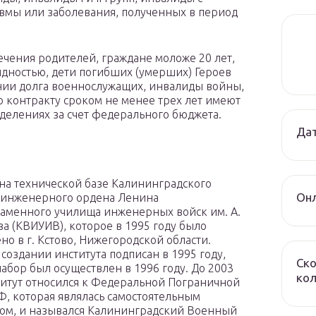
авмы или заболевания, полученных в период
ечения родителей, граждане моложе 20 лет,
дностью, дети погибших (умерших) Героев
нии долга военнослужащих, инвалиды войны,
 контракту сроком не менее трех лет имеют
делениях за счет федерального бюджета.
Дат
на технической базе Калининградского
Онл
 инженерного ордена Ленина
аменного училища инженерных войск им. А.
ва (КВИУИВ), которое в 1995 году было
но в г. Кстово, Нижегородской области.
 создании института подписан в 1995 году,
Ско
абор был осуществлен в 1996 году. До 2003
ко
титут относился к Федеральной Пограничной
Ф, которая являлась самостоятельным
ом, и назывался Калининградский Военный