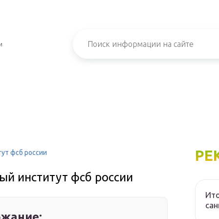
и
РЕ
ут фсб россии
ый институт фсб россии
Ито
са
жание: