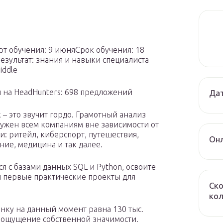
арт обучения: 9 июняСрок обучения: 18
езультат: знания и навыки специалиста
iddle
 на HeadHunters: 698 предложений
Дат
 – это звучит гордо. Грамотный анализ
ужен всем компаниям вне зависимости от
и: ритейл, киберспорт, путешествия,
Онл
ние, медицина и так далее.
я с базами данных SQL и Python, освоите
и первые практические проекты для
Ско
ко
ынку на данный момент равна 130 тыс.
и ощущение собственной значимости.