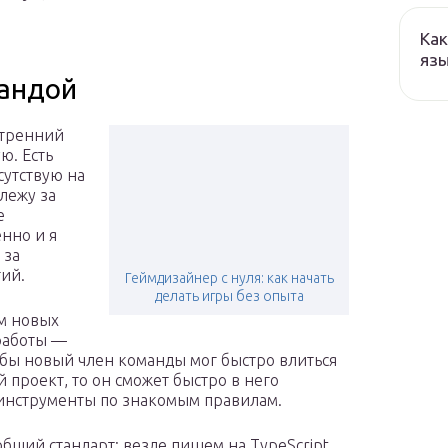
Как
язы
мандой
утренний
ю. Есть
сутствую на
лежу за
е
нно и я
 за
ий.
Геймдизайнер с нуля: как начать
делать игры без опыта
м новых
 работы —
обы новый член команды мог быстро влиться
й проект, то он сможет быстро в него
 инструменты по знакомым правилам.
бщий стандарт: везде пишем на TypeScript.