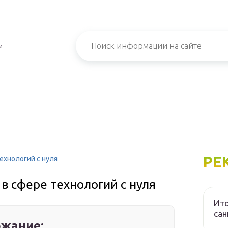
и
РЕ
технологий с нуля
у в сфере технологий с нуля
Ито
са
жание: