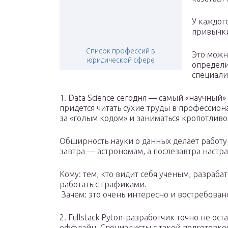
У каждого
привычк
Список профессий в
Это можн
юридической сфере
определи
специали
1. Data Science сегодня — самый «научный»
придется читать сухие труды в профессио
за «голым кодом» и заниматься кропотливо
Обширность науки о данных делает работу
завтра — астрономам, а послезавтра настр
Кому: тем, кто видит себя ученым, разраба
работать с графиками.
️ Зачем: это очень интересно и востребова
2. Fullstack Pyton-разработчик точно не ос
оффлайн. Специалисты с такой подготовко