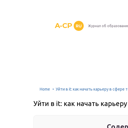
A-CP
RU
Журнал об образовани
Home
Уйти в it: как начать карьеру в сфере 
Уйти в it: как начать карьер
Содер