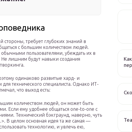
оповедника
ой стороны, требует глубоких знаний в
бщаться с большим количеством людей.
 обычными пользователями, убеждать их в
Как
 Не лишним будут навыки создания
пер
творкинга.
оэтому одинаково развитые хард- и
 для технического специалиста. Однако ИТ-
мечал, что выход есть:
Ско
льшим количеством людей, он может быть
и. Если ему удобнее общаться one-to-one с
ниями. Технический бэкграунд, наверно, чуть
Те
…>. В целом основная идея та же самая —
спользовать технологию, и увлечь ею,