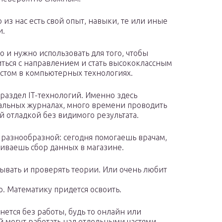
 из нас есть свой опыт, навыки, те или иные
и.
о и нужно использовать для того, чтобы
ться с направлением и стать высококлассным
стом в компьютерных технологиях.
 раздел IT-технологий. Именно здесь
нальных журналах, много времени проводить
й отладкой без видимого результата.
 разнообразной: сегодня помогаешь врачам,
аиваешь сбор данных в магазине.
тывать и проверять теории. Или очень любит
но. Математику придется освоить.
танется без работы, будь то онлайн или
й могут работать над отдельными частями