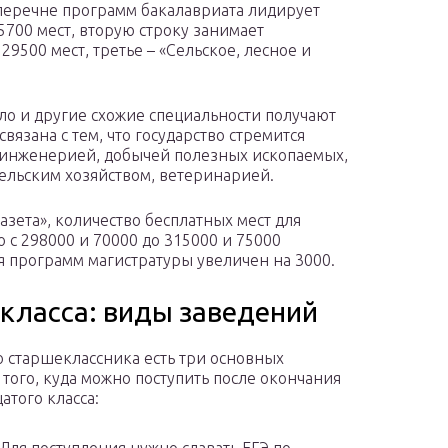
 перечне программ бакалавриата лидирует
5700 мест, вторую строку занимает
9500 мест, третье – «Сельское, лесное и
ело и другие схожие специальности получают
язана с тем, что государство стремится
с инженерией, добычей полезных ископаемых,
льским хозяйством, ветеринарией.
газета», количество бесплатных мест для
 с 298000 и 70000 до 315000 и 75000
я программ магистратуры увеличен на 3000.
 класса: виды заведений
о старшеклассника есть три основных
 того, куда можно поступить после окончания
атого класса: