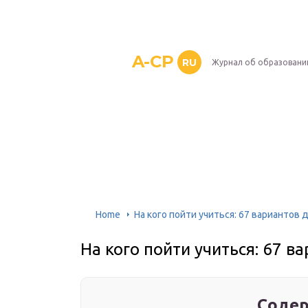
A-CP
RU
Журнал об образовани
Home
На кого пойти учиться: 67 вариантов
На кого пойти учиться: 67 в
Содер