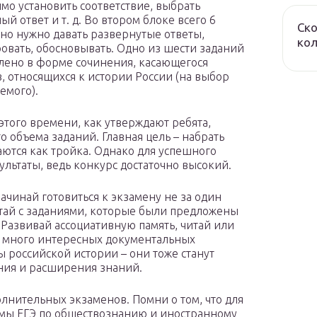
мо установить соответствие, выбрать
й ответ и т. д. Во втором блоке всего 6
Ско
 но нужно давать развернутые ответы,
ко
овать, обосновывать. Одно из шести заданий
лено в форме сочинения, касающегося
, относящихся к истории России (на выбор
емого).
– этого времени, как утверждают ребята,
 объема заданий. Главная цель – набрать
ются как тройка. Однако для успешного
льтаты, ведь конкурс достаточно высокий.
ачинай готовиться к экзамену не за один
ботай с заданиями, которые были предложены
Развивай ассоциативную память, читай или
о много интересных документальных
российской истории – они тоже станут
ния и расширения знаний.
олнительных экзаменов. Помни о том, что для
мы ЕГЭ по обществознанию и иностранному