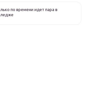
лько по времени идет пара в
лледже