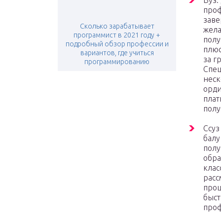
Вуз.
проф
заве
Сколько зарабатывает
жела
программист в 2021 году +
полу
подробный обзор профессии и
плюс
вариантов, где учиться
за г
программированию
Спец
неск
орди
плат
полу
Ссуз
балу
полу
обра
клас
расс
проц
быст
проф