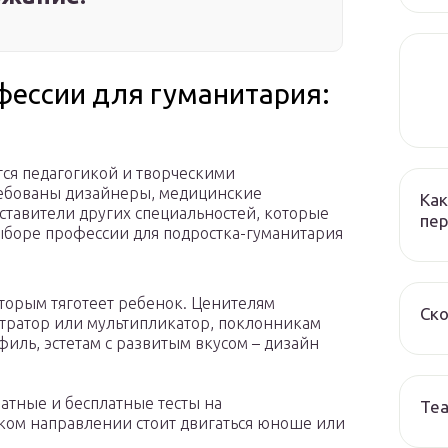
фессии для гуманитария:
ся педагогикой и творческими
ребованы дизайнеры, медицинские
Как
ставители других специальностей, которые
пер
ыборе профессии для подростка-гуманитария
оторым тяготеет ребенок. Ценителям
Ско
тратор или мультипликатор, поклонникам
иль, эстетам с развитым вкусом – дизайн
атные и бесплатные тесты на
Те
ком направлении стоит двигаться юноше или