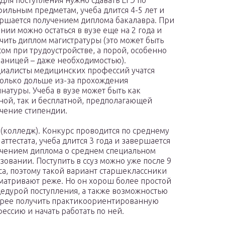
 Для поступления нужно сдавать ЕГЭ по
ильным предметам, учеба длится 4-5 лет и
ршается получением диплома бакалавра. При
нии можно остаться в вузе еще на 2 года и
чить диплом магистратуры (это может быть
ом при трудоустройстве, а порой, особенно
раницей – даже необходимостью).
иалисты медицинских профессий учатся
олько дольше из-за прохождения
натуры. Учеба в вузе может быть как
ной, так и бесплатной, предполагающей
чение стипендии.
 (колледж). Конкурс проводится по среднему
 аттестата, учеба длится 3 года и завершается
чением диплома о среднем специальном
зовании. Поступить в ссуз можно уже после 9
са, поэтому такой вариант старшеклассники
матривают реже. Но он хорош более простой
едурой поступления, а также возможностью
рее получить практикоориентированную
ессию и начать работать по ней.