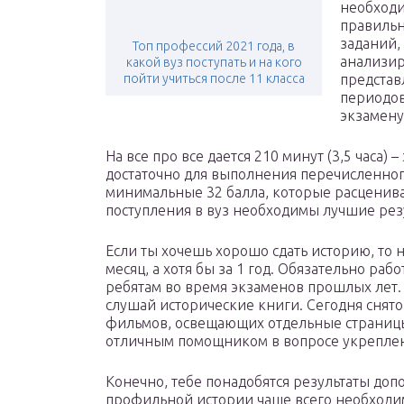
необходи
правильны
заданий,
Топ профессий 2021 года, в
анализир
какой вуз поступать и на кого
пойти учиться после 11 класса
представ
периодов
экзамену
На все про все дается 210 минут (3,5 часа) 
достаточно для выполнения перечисленного
минимальные 32 балла, которые расценива
поступления в вуз необходимы лучшие резу
Если ты хочешь хорошо сдать историю, то н
месяц, а хотя бы за 1 год. Обязательно ра
ребятам во время экзаменов прошлых лет. 
слушай исторические книги. Сегодня снят
фильмов, освещающих отдельные страницы 
отличным помощником в вопросе укрепле
Конечно, тебе понадобятся результаты доп
профильной истории чаще всего необходи