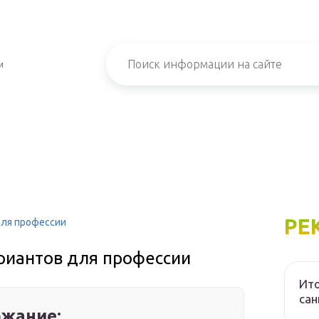
и
РЕ
 для профессии
ариантов для профессии
Ито
са
жание: