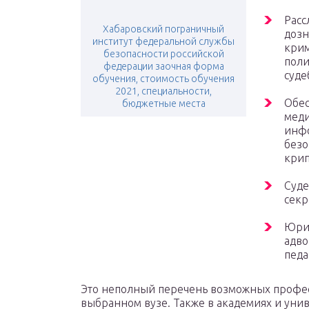
Расс
Хабаровский пограничный
дозн
институт федеральной службы
крим
безопасности российской
поли
федерации заочная форма
суде
обучения, стоимость обучения
2021, специальности,
Обес
бюджетные места
меди
инфо
безо
крип
Суде
секр
Юрид
адво
педа
Это неполный перечень возможных профес
выбранном вузе. Также в академиях и уни