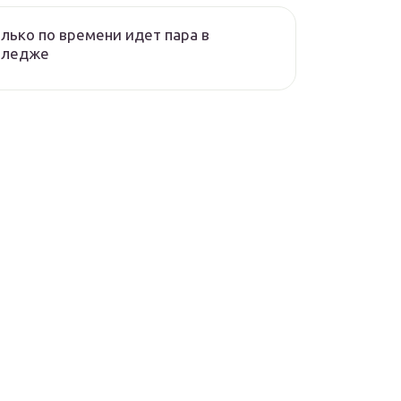
лько по времени идет пара в
лледже