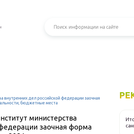
и
РЕ
а внутренних дел российской федерации заочная
циальности, бюджетные места
нститут министерства
Ито
са
 федерации заочная форма