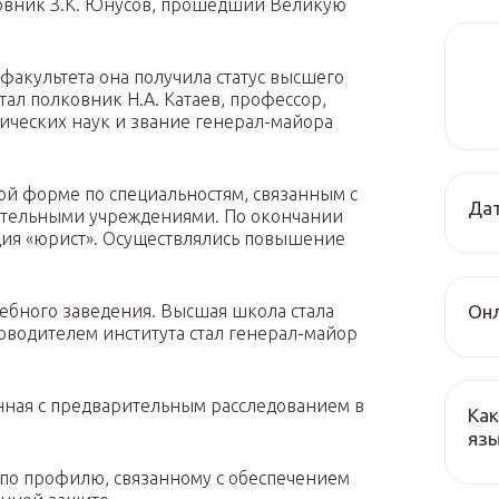
овник З.К. Юнусов, прошедший Великую
 факультета она получила статус высшего
ал полковник Н.А. Катаев, профессор,
ических наук и звание генерал-майора
ой форме по специальностям, связанным с
Дат
ительными учреждениями. По окончании
ия «юрист». Осуществлялись повышение
Онл
ебного заведения. Высшая школа стала
водителем института стал генерал-майор
анная с предварительным расследованием в
Как
язы
в по профилю, связанному с обеспечением