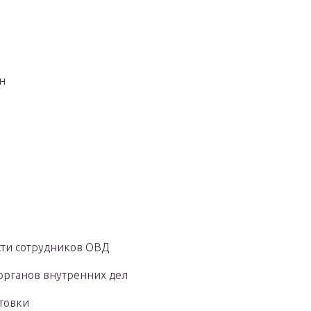
н
сти сотрудников ОВД
органов внутренних дел
товки