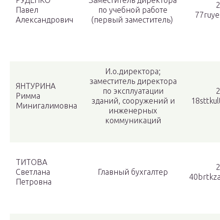
РУДЕНКО
Заместитель директора
2
Павел
по учебной работе
77ruye
Александрович
(первый заместитель)
И.о.директора;
заместитель директора
ЯНТУРИНА
по эксплуатации
2
Римма
зданий, сооружений и
18sttku
Минигалимовна
инженерных
коммуникаций
ТИТОВА
2
Светлана
Главный бухгалтер
40brtkz
Петровна