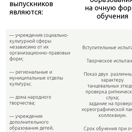
выпускников
на очную фо
являются:
обучения
— учреждения социально-
культурной сферы
независимо от их
Вступительные испыт
организационно-правовых
форм;
Творческое испытан
— региональные и
Показ двух различны
муниципальные отделы
характеру
культуры;
танцевальных этюд
проверка ритмическ
— дома народного
слуха;
творчества;
задание на провер
хореографической па
коллоквиум.
— учреждения
дополнительного
образования детей,
Срок обучения при о