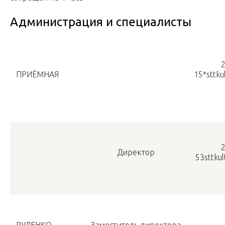
Администрация и специалисты
2
ПРИЁМНАЯ
15*sttku
2
Директор
53sttku