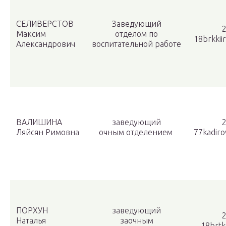
СЕЛИВЕРСТОВ
Заведующий
2
Максим
отделом по
18brkkii
Александрович
воспитательной работе
ВАЛИШИНА
заведующий
2
Ляйсян Римовна
очным отделением
77kadiro
ПОРХУН
заведующий
2
Наталья
заочным
18brtk