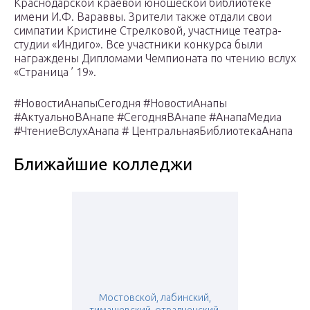
Краснодарской краевой юношеской библиотеке
имени И.Ф. Вараввы. Зрители также отдали свои
симпатии Кристине Стрелковой, участнице театра-
студии «Индиго». Все участники конкурса были
награждены Дипломами Чемпионата по чтению вслух
«Страница ’ 19».
#НовостиАнапыСегодня #НовостиАнапы
#АктуальноВАнапе #СегодняВАнапе #АнапаМедиа
#ЧтениеВслухАнапа # ЦентральнаяБиблиотекаАнапа
Ближайшие колледжи
Мостовской, лабинский,