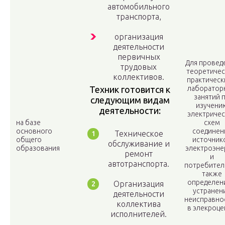
автомобильного
транспорта,
организация
деятельности
первичных
Для провед
трудовых
теоретичес
коллективов.
практическ
Техник готовится к
лаборатор
занятий 
следующим видам
изучени
деятельности:
электричес
на базе
схем
основного
соединен
Техническое
общего
источник
обслуживание и
образования
электроэне
ремонт
и
автотранспорта.
потребителе
также
определени
Организация
устранен
деятельности
неисправно
коллектива
в элекроце
исполнителей.