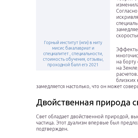
изменила
Согласно
искривля
специаль
замедляе
скорость
Горный институт (мги) в ниту
мисис бакалавриат и
Эффекты
специалитет , специальности,
многочис
стоимость обучения, отзывы,
на борту
проходной балл егэ 2021
на Земле
расчетов
близких 
замедляется настолько, что он может сове
Двойственная природа св
Свет обладает двойственной природой, вы
частица. Этот дуализм впервые был предло
подтвержден.