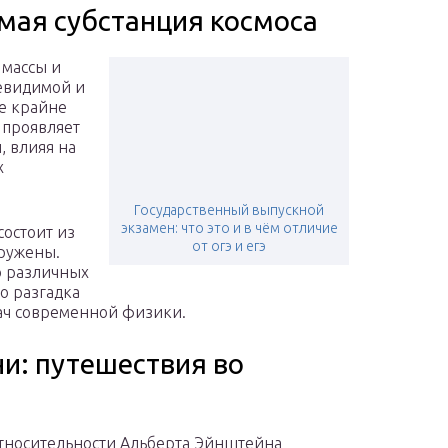
мая субстанция космоса
 массы и
невидимой и
ее крайне
 проявляет
 влияя на
х
Государственный выпускной
экзамен: что это и в чём отличие
состоит из
от огэ и егэ
аружены.
ю различных
о разгадка
дач современной физики.
и: путешествия во
тносительности Альберта Эйнштейна